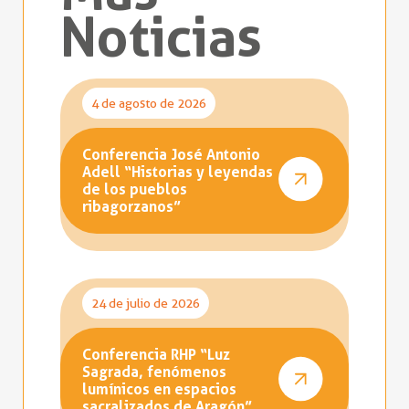
Noticias
4 de agosto de 2026
Conferencia José Antonio
Adell “Historias y leyendas
de los pueblos
ribagorzanos”
24 de julio de 2026
Conferencia RHP “Luz
Sagrada, fenómenos
lumínicos en espacios
sacralizados de Aragón”