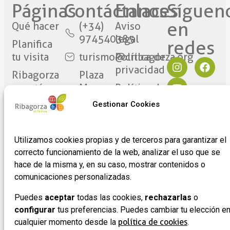
Páginas
Contáctanos​
Enlaces
Síguen
en
Qué hacer
(+34)
Aviso
974540385
legal
redes​
Planifica
tu visita
turismo@cribagorza.org
Política de
privacidad
Ribagorza
Plaza
eres tú
Mayor
Política de
17
Cookies
Noticias
Gestionar Cookies
22430 ·
Formulario
Graus
de
(Huesca)
Utilizamos cookies propias y de terceros para garantizar el
adhesión
correcto funcionamiento de la web, analizar el uso que se
de
hace de la misma y, en su caso, mostrar contenidos o
empresas
comunicaciones personalizadas.
Puedes
aceptar
todas las cookies,
rechazarlas
o
configurar
tus preferencias. Puedes cambiar tu elección e
cualquier momento desde la
política de cookies
.