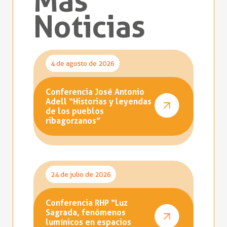
Más
Noticias
4 de agosto de 2026
Conferencia José Antonio
Adell “Historias y leyendas
de los pueblos
ribagorzanos”
24 de julio de 2026
Conferencia RHP “Luz
Sagrada, fenómenos
lumínicos en espacios