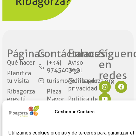
Ribagorza?
Páginas
Contáctanos​
Enlaces
Síguen
en
Qué hacer
(+34)
Aviso
974540385
legal
redes​
Planifica
tu visita
turismo@cribagorza.org
Política de
privacidad
Ribagorza
Plaza
eres tú
Mayor
Política de
17
Cookies
Noticias
Gestionar Cookies
22430 ·
Formulario
Graus
de
(Huesca)
adhesión
Utilizamos cookies propias y de terceros para garantizar el