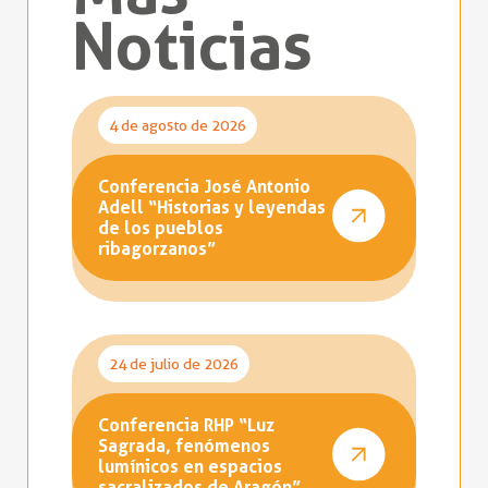
Noticias
4 de agosto de 2026
Conferencia José Antonio
Adell “Historias y leyendas
de los pueblos
ribagorzanos”
24 de julio de 2026
Conferencia RHP “Luz
Sagrada, fenómenos
lumínicos en espacios
sacralizados de Aragón”