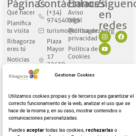
Páginas
Contáctanos​
Enlaces
Síguen
en
Qué hacer
(+34)
Aviso
974540385
legal
redes​
Planifica
tu visita
turismo@cribagorza.org
Política de
privacidad
Ribagorza
Plaza
eres tú
Mayor
Política de
17
Cookies
Noticias
22430 ·
Formulario
Graus
de
Gestionar Cookies
(Huesca)
adhesión
de
Utilizamos cookies propias y de terceros para garantizar el
empresas
correcto funcionamiento de la web, analizar el uso que se
hace de la misma y, en su caso, mostrar contenidos o
comunicaciones personalizadas.
Puedes
aceptar
todas las cookies,
rechazarlas
o