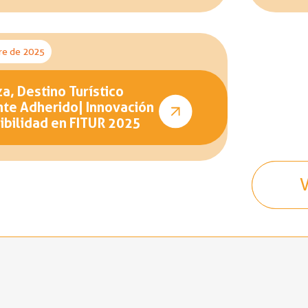
re de 2025
a, Destino Turístico
nte Adherido| Innovación
ibilidad en FITUR 2025
V
V