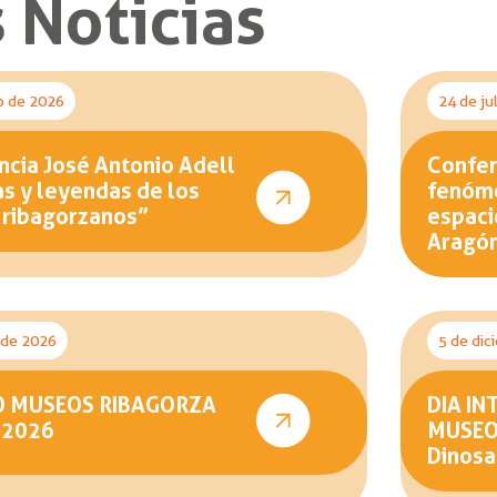
 Noticias
o de 2026
24 de ju
cia José Antonio Adell
Confer
as y leyendas de los
fenóme
 ribagorzanos”
espaci
Aragó
o de 2026
5 de dic
O MUSEOS RIBAGORZA
DIA IN
 2026
MUSEOS
Dinosa