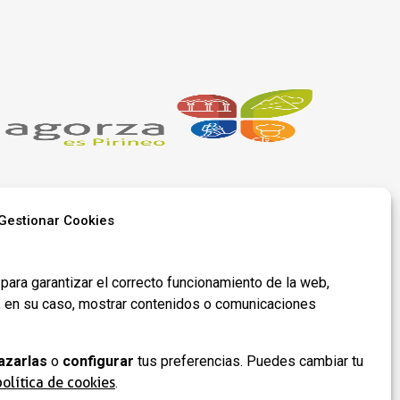
Gestionar Cookies
Síguenos en
para garantizar el correcto funcionamiento de la web,
redes​
y, en su caso, mostrar contenidos o comunicaciones
azarlas
o
configurar
tus preferencias. Puedes cambiar tu
 de
política de cookies
.