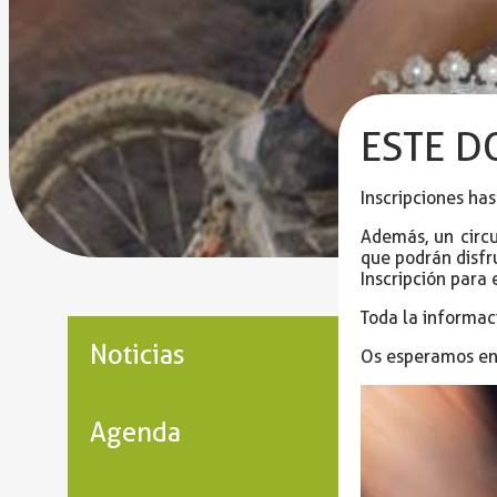
ESTE D
Inscripciones ha
Además, un circu
que podrán disfr
Inscripción para
Toda la informac
Noticias
Os esperamos en
Agenda