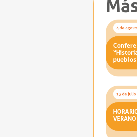
Más
4 de agost
Conferen
“Histori
pueblos
13 de juli
HORARI
VERANO