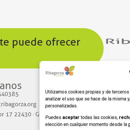
 te puede ofrecer
anos​
Enlaces
Utilizamos cookies propias y de terceros 
540385
Aviso legal
analizar el uso que se hace de la misma 
ribagorza.org
Política de privacidad
personalizadas.
or 17 22430 · Graus
Política de Cookies
Puedes
aceptar
todas las cookies,
rech
Formulario de adhesión
elección en cualquier momento desde la