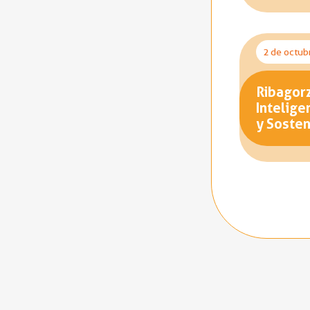
2 de octub
Ribagorz
Intelige
y Sosten