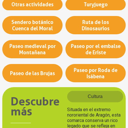
Otras actividades
Turyjuego
Sendero botánico
Ruta de los
Cuenca del Moral
Dinosaurios
Paseo medieval por
Paseo por el embalse
Montañana
de Eriste
Paseo por Roda de
Paseo de las Brujas
Isábena
Cultura
Descubre
más
Situada en el extremo
nororiental de Aragón, esta
comarca conserva un rico
legado que se refleja en