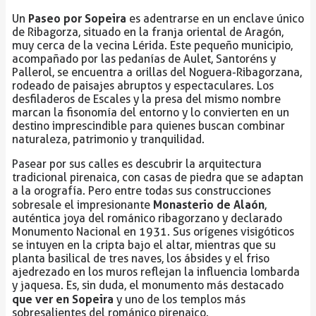
Paseo por Sopeira
Un
es adentrarse en un enclave único
de Ribagorza, situado en la franja oriental de Aragón,
muy cerca de la vecina Lérida. Este pequeño municipio,
acompañado por las pedanías de Aulet, Santoréns y
Pallerol, se encuentra a orillas del Noguera-Ribagorzana,
rodeado de paisajes abruptos y espectaculares. Los
desfiladeros de Escales y la presa del mismo nombre
marcan la fisonomía del entorno y lo convierten en un
destino imprescindible para quienes buscan combinar
naturaleza, patrimonio y tranquilidad.
Pasear por sus calles es descubrir la arquitectura
tradicional pirenaica, con casas de piedra que se adaptan
a la orografía. Pero entre todas sus construcciones
Monasterio de Alaón
sobresale el impresionante
,
auténtica joya del románico ribagorzano y declarado
Monumento Nacional en 1931. Sus orígenes visigóticos
se intuyen en la cripta bajo el altar, mientras que su
planta basilical de tres naves, los ábsides y el friso
ajedrezado en los muros reflejan la influencia lombarda
y jaquesa. Es, sin duda, el monumento más destacado
que ver en Sopeira
y uno de los templos más
sobresalientes del románico pirenaico.