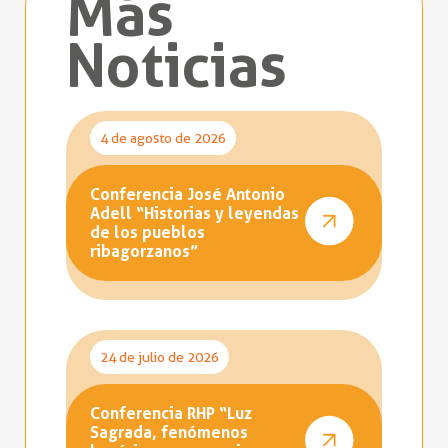
Más
Noticias
4 de agosto de 2026
Conferencia José Antonio
Adell “Historias y leyendas
de los pueblos
ribagorzanos”
24 de julio de 2026
Conferencia RHP “Luz
Sagrada, fenómenos