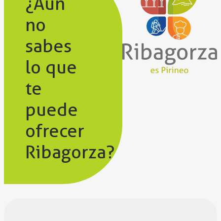
¿Aún
no
sabes
lo que
te
puede
ofrecer
Ribagorza?