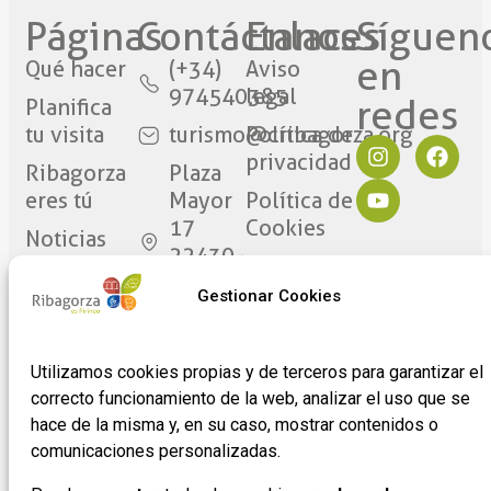
Páginas
Contáctanos​
Enlaces
Síguen
en
Qué hacer
(+34)
Aviso
974540385
legal
redes​
Planifica
tu visita
turismo@cribagorza.org
Política de
privacidad
Ribagorza
Plaza
eres tú
Mayor
Política de
17
Cookies
Noticias
22430 ·
Formulario
Graus
de
Gestionar Cookies
(Huesca)
adhesión
de
Utilizamos cookies propias y de terceros para garantizar el
empresas
correcto funcionamiento de la web, analizar el uso que se
hace de la misma y, en su caso, mostrar contenidos o
comunicaciones personalizadas.