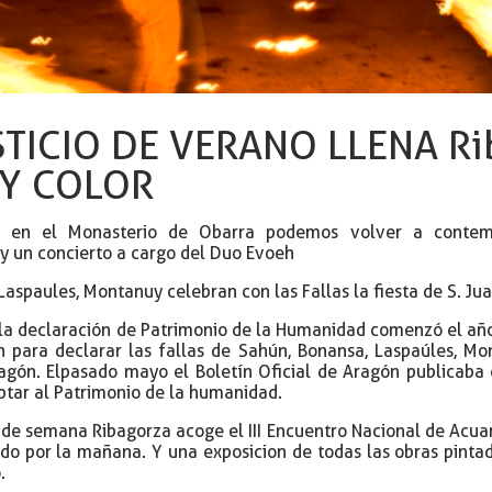
STICIO DE VERANO LLENA Ri
Y COLOR
 en el Monasterio de Obarra podemos volver a contem
 un concierto a cargo del Duo Evoeh
aspaules, Montanuy celebran con las Fallas la fiesta de S. Jua
 la declaración de Patrimonio de la Humanidad comenzó el año 
ón para declarar las fallas de Sahún, Bonansa, Laspaúles, 
agón. Elpasado mayo el Boletín Oficial de Aragón publicaba
ptar al Patrimonio de la humanidad.
 de semana Ribagorza acoge el III Encuentro Nacional de Acuar
do por la mañana. Y una exposicion de todas las obras pintad
.