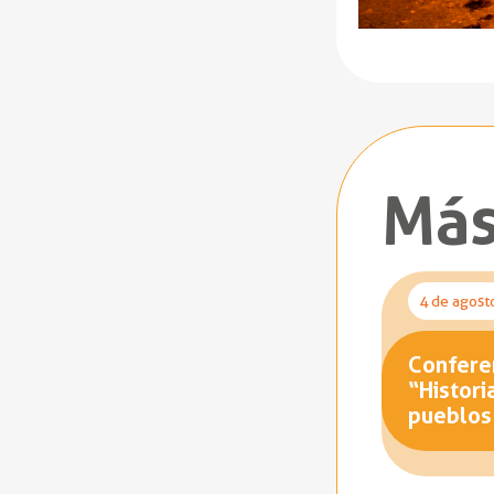
Más
4 de agost
Conferen
“Histori
pueblos