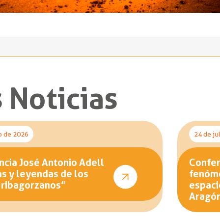
 Noticias
o de 2026
24 de ju
cia José Antonio Adell
Confer
as y leyendas de los
fenóme
 ribagorzanos”
espaci
Aragó