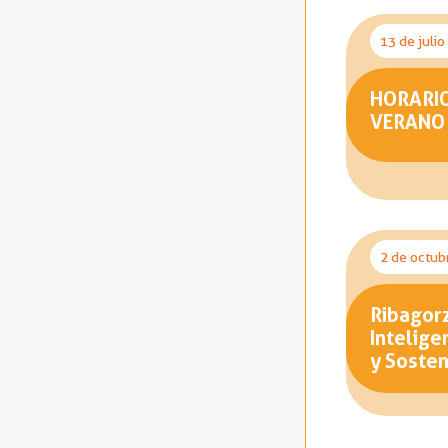
13 de juli
HORARI
VERANO
2 de octub
Ribagorz
Intelige
y Sosten