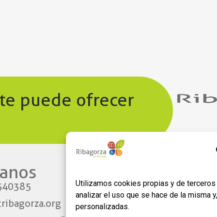
 te puede ofrecer
anos​
Enlaces
Utilizamos cookies propias y de terceros 
540385
Aviso legal
analizar el uso que se hace de la misma 
ribagorza.org
Política de privacidad
personalizadas.