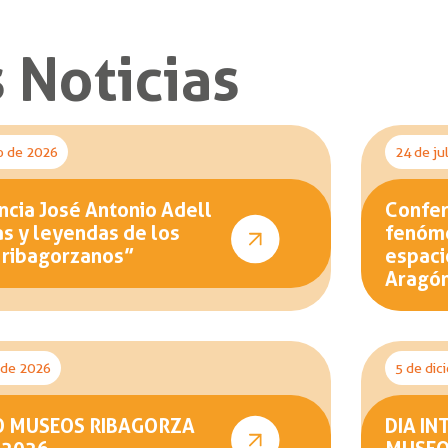
 Noticias
o de 2026
24 de ju
cia José Antonio Adell
Confer
as y leyendas de los
fenóme
 ribagorzanos”
espaci
Aragó
o de 2026
5 de dic
O MUSEOS RIBAGORZA
DIA IN