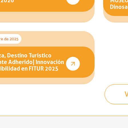
 2026
MUSEOS
Dinosa
re de 2025
a, Destino Turístico
nte Adherido| Innovación
ibilidad en FITUR 2025
V
V