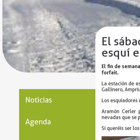
El sába
esquí e
El fin de seman
forfait.
La estación de es
Gallinero, Ampriu
Noticias
Los esquiadores c
Aramón Cerler p
nevadas que se p
Agenda
Si queréis ser lo