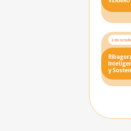
VERANO
2 de octub
Ribagorz
Intelige
y Sosten