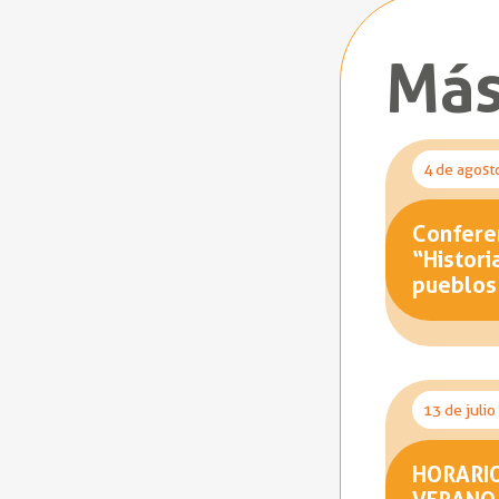
Más
4 de agost
Conferen
“Histori
pueblos
13 de juli
HORARI