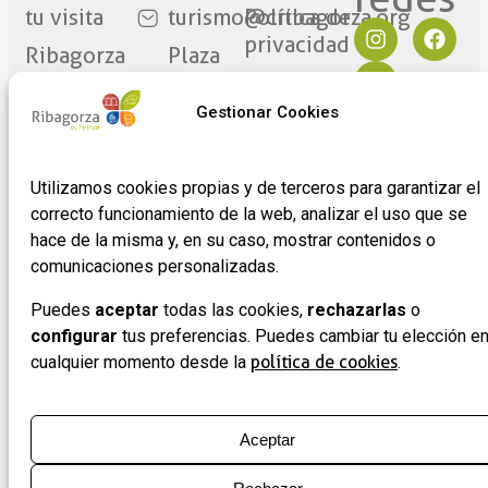
tu visita
turismo@cribagorza.org
Política de
privacidad
Ribagorza
Plaza
eres tú
Mayor
Política de
17
Cookies
Gestionar Cookies
Noticias
22430 ·
Formulario
Graus
de
Utilizamos cookies propias y de terceros para garantizar el
(Huesca)
adhesión
correcto funcionamiento de la web, analizar el uso que se
de
hace de la misma y, en su caso, mostrar contenidos o
empresas
comunicaciones personalizadas.
Puedes
aceptar
todas las cookies,
rechazarlas
o
configurar
tus preferencias. Puedes cambiar tu elección e
cualquier momento desde la
política de cookies
.
Aceptar