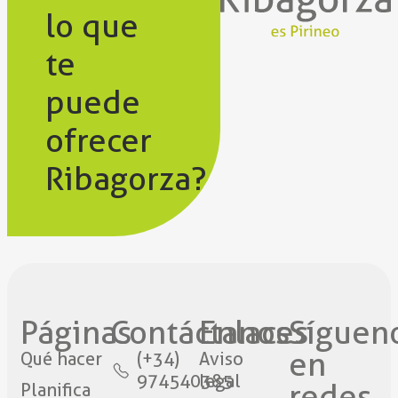
lo que
te
puede
ofrecer
Ribagorza?
Páginas
Contáctanos​
Enlaces
Síguen
en
Qué hacer
(+34)
Aviso
974540385
legal
redes​
Planifica