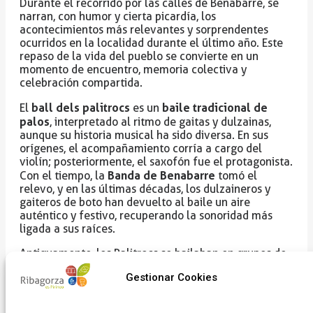
Durante el recorrido por las calles de Benabarre, se
narran, con humor y cierta picardía, los
acontecimientos más relevantes y sorprendentes
ocurridos en la localidad durante el último año. Este
repaso de la vida del pueblo se convierte en un
momento de encuentro, memoria colectiva y
celebración compartida.
ball dels palitrocs
baile tradicional de
El
es un
palos
, interpretado al ritmo de gaitas y dulzainas,
aunque su historia musical ha sido diversa. En sus
orígenes, el acompañamiento corría a cargo del
violín; posteriormente, el saxofón fue el protagonista.
Banda de Benabarre
Con el tiempo, la
tomó el
relevo, y en las últimas décadas, los dulzaineros y
gaiteros de boto han devuelto al baile un aire
auténtico y festivo, recuperando la sonoridad más
ligada a sus raíces.
Antiguamente, los Palitrocs se bailaban en grupos de
cuatro personas, formando cuatro o cinco cuadros en
Gestionar Cookies
pantalón y camisa
total. Los danzantes vestían
blancos
, faja roja o azul, un pañuelo floreado en la
alpargatas miñoneras con calcetines
cabeza y