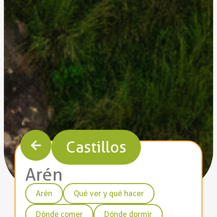
Castillos
Arén
Arén
Qué ver y qué hacer
Dónde comer
Dónde dormir