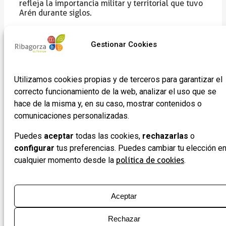
refleja la importancia militar y territorial que tuvo
Arén durante siglos.
castillo medieval de
A lo largo de la historia, el
Arén
cambió de manos en distintas ocasiones.
Gestionar Cookies
Arnau Mir de Tost
Perteneció a figuras clave como
Segundo Condado de
y en 1322 se integró en el
Ribagorza
, consolidando su papel como símbolo de
Utilizamos cookies propias y de terceros para garantizar el
poder y control en la comarca. Con el tiempo,
muchas de las piedras que formaban parte de la
correcto funcionamiento de la web, analizar el uso que se
fortaleza original fueron reutilizadas para levantar
hace de la misma y, en su caso, mostrar contenidos o
edificios del actual casco urbano, incluyendo la
comunicaciones personalizadas.
nueva iglesia parroquial del pueblo.
Puedes
aceptar
todas las cookies,
rechazarlas
o
Gracias a las excavaciones arqueológicas
realizadas en 2004, hoy podemos comprender
configurar
tus preferencias. Puedes cambiar tu elección e
mucho mejor la estructura original del castillo.
cualquier momento desde la
política de cookies
.
Estas investigaciones permitieron descubrir el
trazado completo de la planta del edificio y,
además, revelaron la existencia de un conjunto de
tumbas antropomórficas excavadas en la roca
,
Aceptar
datadas en el siglo XI, que aportan un valor
arqueológico adicional al conjunto monumental.
Rechazar