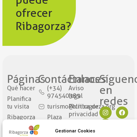
ofrecer
Ribagorza?
Páginas
Contáctanos​
Enlaces
Síguen
en
Qué hacer
(+34)
Aviso
974540385
legal
redes​
Planifica
tu visita
turismo@cribagorza.org
Política de
privacidad
Ribagorza
Plaza
eres tú
Mayor
Política de
Gestionar Cookies
17
Cookies
Noticias