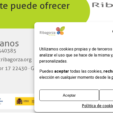
 te puede ofrecer
anos​
Enlaces
Utilizamos cookies propias y de terceros 
540385
Aviso legal
analizar el uso que se hace de la misma 
ribagorza.org
Política de privacidad
personalizadas.
or 17 22430 · Graus
Política de Cookies
Puedes
aceptar
todas las cookies,
rech
Formulario de adhesión
elección en cualquier momento desde la
empresas
Aceptar
Política de cooki