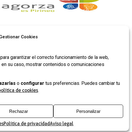
Gestionar Cookies
Síguenos en
para garantizar el correcto funcionamiento de la web,
redes​
y, en su caso, mostrar contenidos o comunicaciones
azarlas
o
configurar
tus preferencias. Puedes cambiar tu
 de
política de cookies
.
Rechazar
Personalizar
es
Política de privacidad
Aviso legal