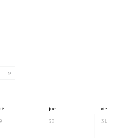
ié.
jue.
vie.
9
30
31