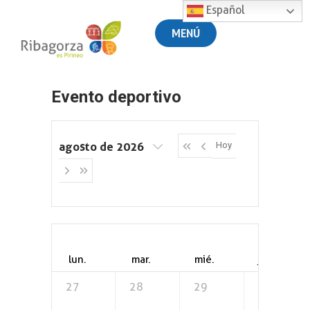
Español
MENÚ
Evento deportivo
agosto de 2026
Hoy
lun.
mar.
mié.
jue.
27
28
29
30