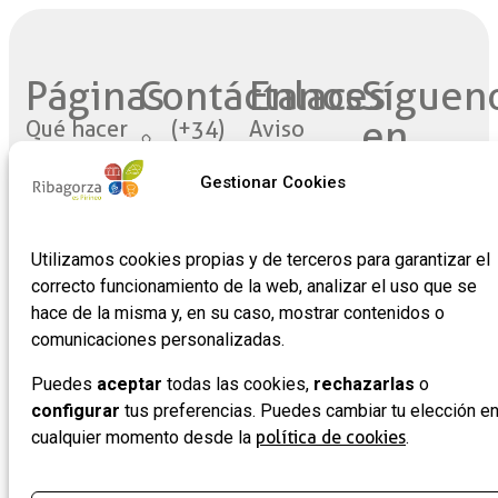
Páginas
Contáctanos​
Enlaces
Síguen
en
Qué hacer
(+34)
Aviso
974540385
legal
redes​
Planifica
Gestionar Cookies
tu visita
turismo@cribagorza.org
Política de
privacidad
Ribagorza
Plaza
Utilizamos cookies propias y de terceros para garantizar el
eres tú
Mayor
Política de
correcto funcionamiento de la web, analizar el uso que se
17
Cookies
Noticias
hace de la misma y, en su caso, mostrar contenidos o
22430 ·
Formulario
comunicaciones personalizadas.
Graus
de
(Huesca)
adhesión
Puedes
aceptar
todas las cookies,
rechazarlas
o
de
configurar
tus preferencias. Puedes cambiar tu elección e
cualquier momento desde la
política de cookies
.
empresas