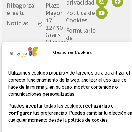
privacidad
Ribagorza
Plaza
eres tú
Mayor
Política de
17
Cookies
Noticias
22430 ·
Formulario
Graus
de
(Huesca)
adhesión
de
Gestionar Cookies
empresas
Utilizamos cookies propias y de terceros para garantizar el
correcto funcionamiento de la web, analizar el uso que se
hace de la misma y, en su caso, mostrar contenidos o
comunicaciones personalizadas.
Puedes
aceptar
todas las cookies,
rechazarlas
o
configurar
tus preferencias. Puedes cambiar tu elección e
cualquier momento desde la
política de cookies
.