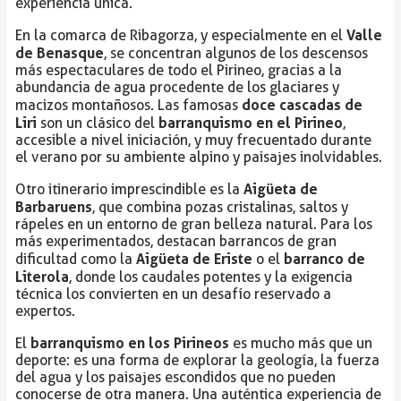
experiencia única.
Valle
En la comarca de Ribagorza, y especialmente en el
de Benasque
, se concentran algunos de los descensos
más espectaculares de todo el Pirineo, gracias a la
abundancia de agua procedente de los glaciares y
doce cascadas de
macizos montañosos. Las famosas
Liri
barranquismo en el Pirineo
son un clásico del
,
accesible a nivel iniciación, y muy frecuentado durante
el verano por su ambiente alpino y paisajes inolvidables.
Aigüeta de
Otro itinerario imprescindible es la
Barbaruens
, que combina pozas cristalinas, saltos y
rápeles en un entorno de gran belleza natural. Para los
más experimentados, destacan barrancos de gran
Aigüeta de Eriste
barranco de
dificultad como la
o el
Literola
, donde los caudales potentes y la exigencia
técnica los convierten en un desafío reservado a
expertos.
barranquismo en los Pirineos
El
es mucho más que un
deporte: es una forma de explorar la geología, la fuerza
del agua y los paisajes escondidos que no pueden
conocerse de otra manera. Una auténtica experiencia de