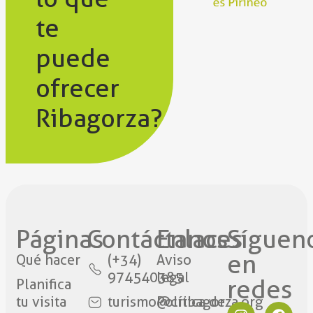
te
puede
ofrecer
Ribagorza?
Páginas
Contáctanos​
Enlaces
Síguen
en
Qué hacer
(+34)
Aviso
974540385
legal
redes​
Planifica
tu visita
turismo@cribagorza.org
Política de