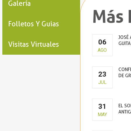
Galería
Más 
Folletos Y Guias
JOSÉ 
06
Visitas Virtuales
GUITA
AGO
Cla
CONFE
23
DE G
JUL
Cas
31
EL SO
ANTIG
MAY