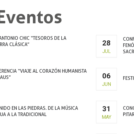
Eventos
ANTONIO CHIC “TESOROS DE LA
CONF
28
RRA CLÁSICA”
FENÓ
JUL
SACR
ustro de la Virgen de la Peña
RENCIA “VIAJE AL CORAZÓN HUMANISTA
06
RAUS”
FEST
JUN
a de la Cultura de Graus
31
NIDO EN LAS PIEDRAS. DE LA MÚSICA
CONC
UA A LA TRADICIONAL
PITA
MAY