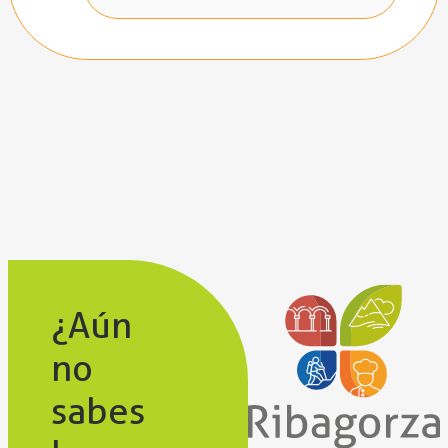
¿Aún
no
sabes