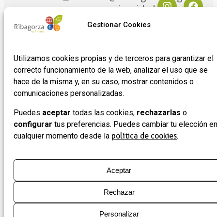
privacidad
Ribagorza
Plaza
eres tú
Mayor
Política de
Gestionar Cookies
17
Cookies
Noticias
22430 ·
Formulario
Utilizamos cookies propias y de terceros para garantizar el
Graus
de
correcto funcionamiento de la web, analizar el uso que se
(Huesca)
adhesión
hace de la misma y, en su caso, mostrar contenidos o
de
comunicaciones personalizadas.
empresas
Puedes
aceptar
todas las cookies,
rechazarlas
o
configurar
tus preferencias. Puedes cambiar tu elección e
cualquier momento desde la
política de cookies
.
Aceptar
Rechazar
Personalizar