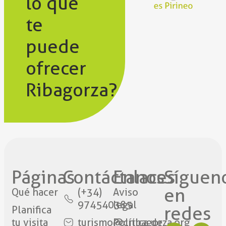
lo que
te
puede
ofrecer
Ribagorza?
Páginas
Contáctanos​
Enlaces
Síguen
en
Qué hacer
(+34)
Aviso
974540385
legal
redes​
Planifica
tu visita
turismo@cribagorza.org
Política de