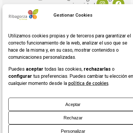
privacidad
Ribagorza
Plaza
eres tú
Mayor
Política de
Gestionar Cookies
17
Cookies
Noticias
22430 ·
Formulario
Utilizamos cookies propias y de terceros para garantizar el
Graus
de
correcto funcionamiento de la web, analizar el uso que se
(Huesca)
adhesión
hace de la misma y, en su caso, mostrar contenidos o
de
comunicaciones personalizadas.
empresas
Puedes
aceptar
todas las cookies,
rechazarlas
o
configurar
tus preferencias. Puedes cambiar tu elección e
cualquier momento desde la
política de cookies
.
Aceptar
Rechazar
Personalizar