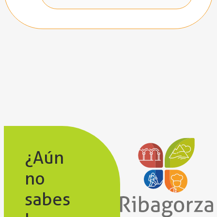
¿Aún
no
sabes