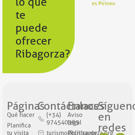
lo que
te
puede
ofrecer
Ribagorza?
Páginas
Contáctanos​
Enlaces
Síguen
en
Qué hacer
(+34)
Aviso
974540385
legal
redes​
Planifica
tu visita
turismo@cribagorza.org
Política de