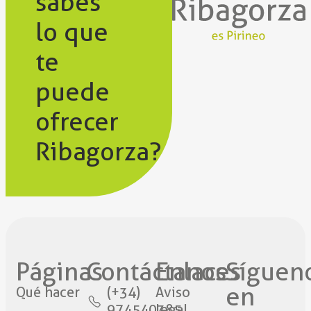
sabes
lo que
te
puede
ofrecer
Ribagorza?
Páginas
Contáctanos​
Enlaces
Síguen
en
Qué hacer
(+34)
Aviso
974540385
legal