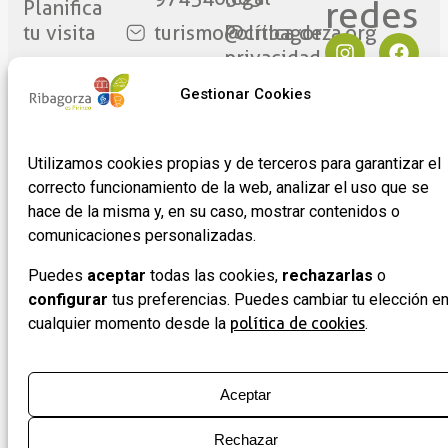
redes​
Planifica
tu visita
turismo@cribagorza.org
Política de
privacidad
Ribagorza
Plaza
eres tú
Mayor
Política de
Gestionar Cookies
17
Cookies
Noticias
22430 ·
Formulario
Utilizamos cookies propias y de terceros para garantizar el
Graus
de
correcto funcionamiento de la web, analizar el uso que se
(Huesca)
adhesión
hace de la misma y, en su caso, mostrar contenidos o
de
comunicaciones personalizadas.
empresas
Puedes
aceptar
todas las cookies,
rechazarlas
o
configurar
tus preferencias. Puedes cambiar tu elección e
cualquier momento desde la
política de cookies
.
Aceptar
Rechazar