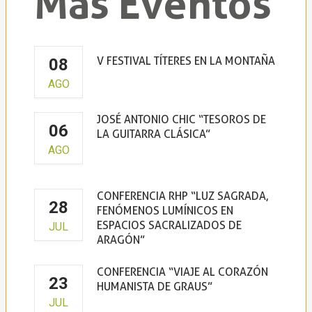
Más Eventos
V FESTIVAL TÍTERES EN LA MONTAÑA
08
La Borda del Títere
AGO
JOSÉ ANTONIO CHIC “TESOROS DE
06
LA GUITARRA CLÁSICA”
AGO
Claustro de la Virgen de la Peña
CONFERENCIA RHP “LUZ SAGRADA,
28
FENÓMENOS LUMÍNICOS EN
ESPACIOS SACRALIZADOS DE
JUL
ARAGÓN”
CONFERENCIA “VIAJE AL CORAZÓN
23
HUMANISTA DE GRAUS”
JUL
Casa de la Cultura de Graus