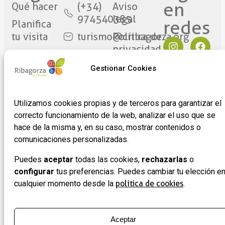
en
Qué hacer
(+34)
Aviso
974540385
legal
redes​
Planifica
tu visita
turismo@cribagorza.org
Política de
privacidad
Ribagorza
Plaza
eres tú
Mayor
Política de
Gestionar Cookies
17
Cookies
Noticias
22430 ·
Formulario
Graus
Utilizamos cookies propias y de terceros para garantizar el
de
correcto funcionamiento de la web, analizar el uso que se
(Huesca)
adhesión
hace de la misma y, en su caso, mostrar contenidos o
de
comunicaciones personalizadas.
empresas
Puedes
aceptar
todas las cookies,
rechazarlas
o
configurar
tus preferencias. Puedes cambiar tu elección e
cualquier momento desde la
política de cookies
.
Aceptar