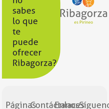
sabes
lo que
te
puede
ofrecer
Ribagorza?
Páginas
Contáctanos​
Enlaces
Síguen