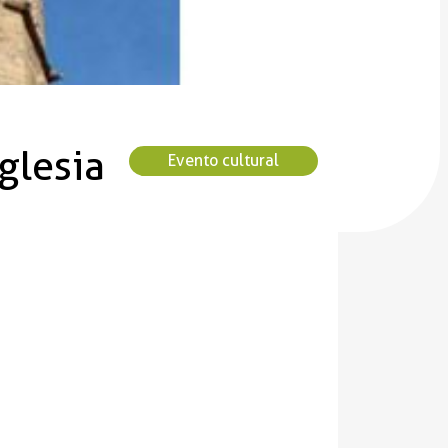
glesia
Evento cultural