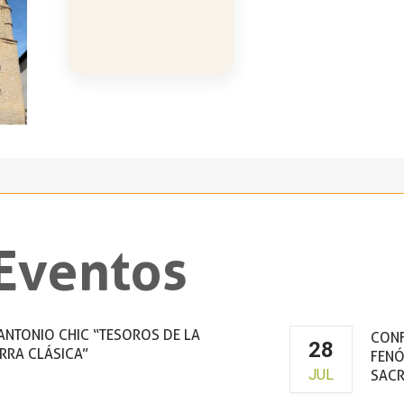
Eventos
ANTONIO CHIC “TESOROS DE LA
CONF
28
RRA CLÁSICA”
FENÓ
JUL
SACR
ustro de la Virgen de la Peña