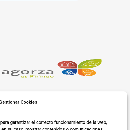
Gestionar Cookies
Síguenos en
redes​
para garantizar el correcto funcionamiento de la web,
y, en su caso, mostrar contenidos o comunicaciones