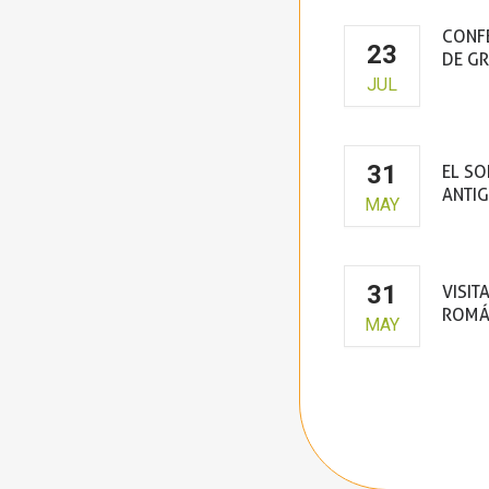
CONFE
23
DE G
JUL
Cas
31
EL SO
ANTIG
MAY
31
VISIT
ROMÁ
MAY