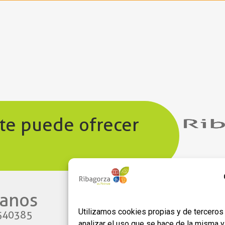
 te puede ofrecer
anos​
Enlaces
Utilizamos cookies propias y de terceros 
540385
Aviso legal
analizar el uso que se hace de la misma 