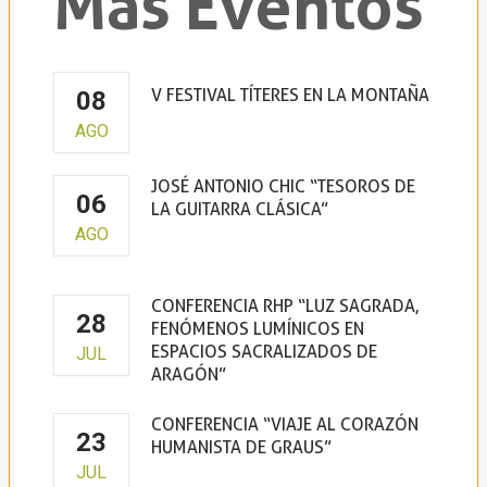
Más Eventos
V FESTIVAL TÍTERES EN LA MONTAÑA
08
La Borda del Títere
AGO
JOSÉ ANTONIO CHIC “TESOROS DE
06
LA GUITARRA CLÁSICA”
AGO
Claustro de la Virgen de la Peña
CONFERENCIA RHP “LUZ SAGRADA,
28
FENÓMENOS LUMÍNICOS EN
ESPACIOS SACRALIZADOS DE
JUL
ARAGÓN”
CONFERENCIA “VIAJE AL CORAZÓN
23
HUMANISTA DE GRAUS”
JUL
Casa de la Cultura de Graus