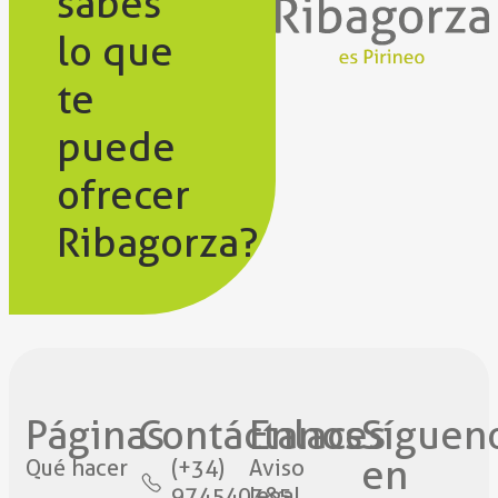
sabes
lo que
te
puede
ofrecer
Ribagorza?
Páginas
Contáctanos​
Enlaces
Síguen
en
Qué hacer
(+34)
Aviso
974540385
legal