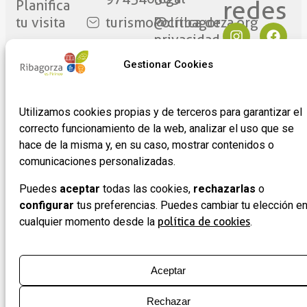
redes​
Planifica
tu visita
turismo@cribagorza.org
Política de
privacidad
Ribagorza
Plaza
eres tú
Mayor
Política de
Gestionar Cookies
17
Cookies
Noticias
22430 ·
Formulario
Utilizamos cookies propias y de terceros para garantizar el
Graus
de
correcto funcionamiento de la web, analizar el uso que se
(Huesca)
adhesión
hace de la misma y, en su caso, mostrar contenidos o
de
comunicaciones personalizadas.
empresas
Puedes
aceptar
todas las cookies,
rechazarlas
o
configurar
tus preferencias. Puedes cambiar tu elección e
cualquier momento desde la
política de cookies
.
Aceptar
Rechazar