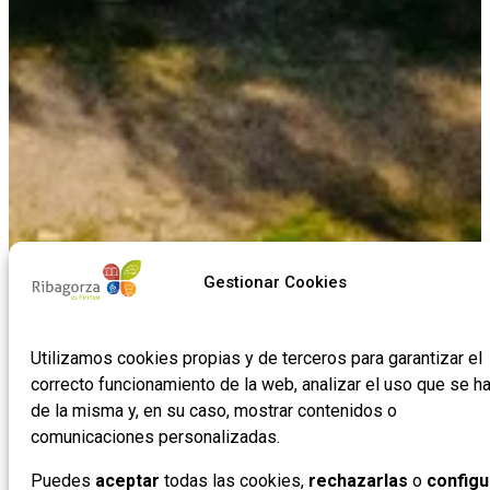
Gestionar Cookies
Utilizamos cookies propias y de terceros para garantizar el
correcto funcionamiento de la web, analizar el uso que se h
de la misma y, en su caso, mostrar contenidos o
Naturaleza viva,
Naturaleza viva,
Naturaleza viva,
Naturaleza viva,
Naturaleza viva,
Naturaleza viva,
Naturaleza viva,
Naturaleza viva,
Naturaleza viva,
Naturaleza viva,
Naturaleza viva,
Naturaleza viva,
historia
historia
historia
historia
historia
historia
historia
historia
historia
historia
historia
historia
comunicaciones personalizadas.
milenaria
milenaria
milenaria
milenaria
milenaria
milenaria
milenaria
milenaria
milenaria
milenaria
milenaria
milenaria
y sabores
y sabores
y sabores
y sabores
y sabores
y sabores
y sabores
y sabores
y sabores
y sabores
y sabores
y sabores
Puedes
aceptar
todas las cookies,
rechazarlas
o
configu