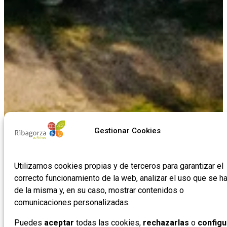
Gestionar Cookies
Utilizamos cookies propias y de terceros para garantizar el
correcto funcionamiento de la web, analizar el uso que se h
de la misma y, en su caso, mostrar contenidos o
Naturaleza viva,
Naturaleza viva,
Naturaleza viva,
Naturaleza viva,
Naturaleza viva,
Naturaleza viva,
Naturaleza viva,
Naturaleza viva,
Naturaleza viva,
Naturaleza viva,
Naturaleza viva,
Naturaleza viva,
historia
historia
historia
historia
historia
historia
historia
historia
historia
historia
historia
historia
comunicaciones personalizadas.
milenaria
milenaria
milenaria
milenaria
milenaria
milenaria
milenaria
milenaria
milenaria
milenaria
milenaria
milenaria
y sabores
y sabores
y sabores
y sabores
y sabores
y sabores
y sabores
y sabores
y sabores
y sabores
y sabores
y sabores
Puedes
aceptar
todas las cookies,
rechazarlas
o
configu