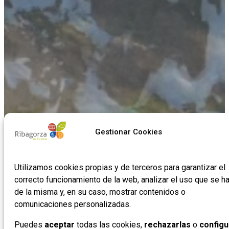
Gestionar Cookies
Utilizamos cookies propias y de terceros para garantizar el
correcto funcionamiento de la web, analizar el uso que se h
de la misma y, en su caso, mostrar contenidos o
Naturaleza viva,
Naturaleza viva,
Naturaleza viva,
Naturaleza viva,
Naturaleza viva,
Naturaleza viva,
Naturaleza viva,
Naturaleza viva,
Naturaleza viva,
Naturaleza viva,
Naturaleza viva,
Naturaleza viva,
historia
historia
historia
historia
historia
historia
historia
historia
historia
historia
historia
historia
comunicaciones personalizadas.
milenaria
milenaria
milenaria
milenaria
milenaria
milenaria
milenaria
milenaria
milenaria
milenaria
milenaria
milenaria
y sabores
y sabores
y sabores
y sabores
y sabores
y sabores
y sabores
y sabores
y sabores
y sabores
y sabores
y sabores
Puedes
aceptar
todas las cookies,
rechazarlas
o
configu